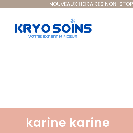
NOUVEAUX HORAIRES NON-STOP à 
Plus que des
soins, Des soins
qui font du bien.
karine karine