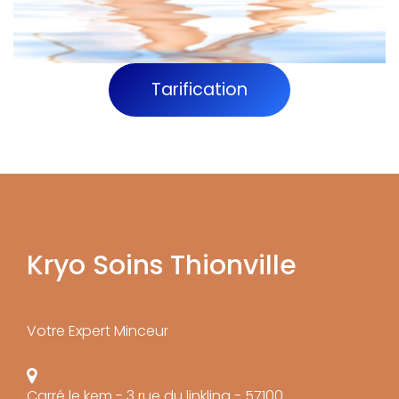
Tarification
Kryo Soins Thionville
Votre Expert Minceur
Carré le kem - 3 rue du linkling - 57100