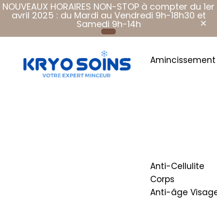
NOUVEAUX HORAIRES NON-STOP à compter du 1er
avril 2025 : du Mardi au Vendredi 9h-18h30 et
Samedi 9h-14h
Amincissement
Cryolipolyse
Plus que des soins, Des soins qui
360°
font du bien.
Pressothér
Corps Entier
Pressothér
thérapeutiq
Anti-Cellulite
Corps
Anti-âge Visag
Radiofréq