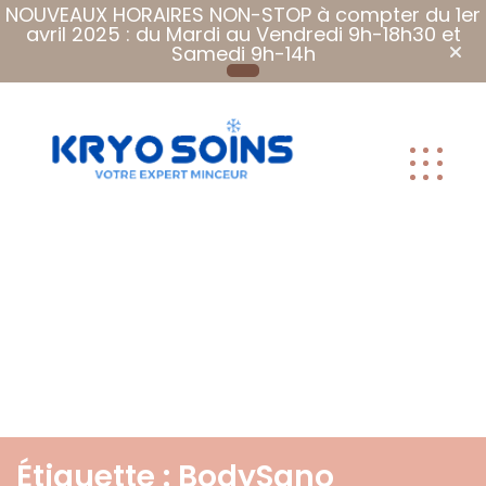
NOUVEAUX HORAIRES NON-STOP à compter du 1er
avril 2025 : du Mardi au Vendredi 9h-18h30 et
Samedi 9h-14h
Plus que des
soins, Des
soins qui font
du bien.
Étiquette :
BodySano