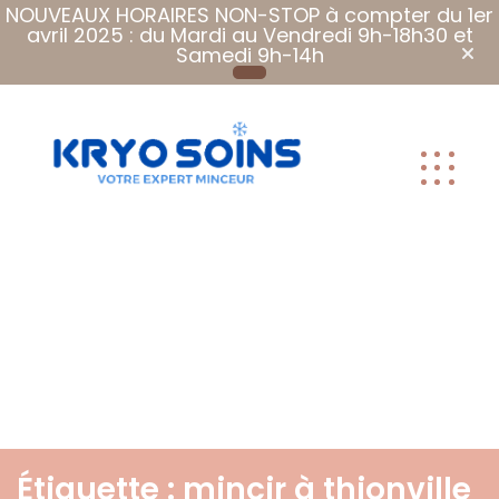
NOUVEAUX HORAIRES NON-STOP à compter du 1er
avril 2025 : du Mardi au Vendredi 9h-18h30 et
Samedi 9h-14h
Plus que des
soins, Des
soins qui font
du bien.
Étiquette :
mincir à thionville