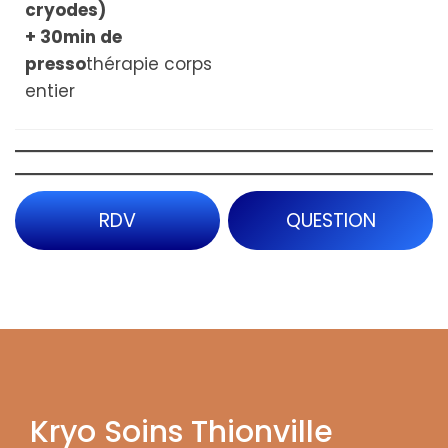
cryodes)
+ 30min de
presso
thérapie corps
entier
RDV
QUESTION
Kryo Soins Thionville